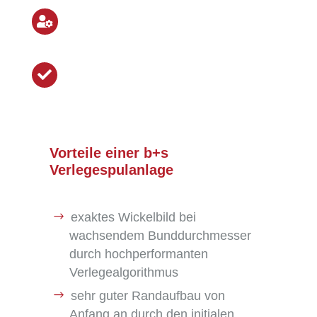

Außenmontage und
Inbetriebnahme mit b+s Monteuren

Erfolgreicher Projektabschluss
Vorteile einer b+s
Verlegespulanlage
exaktes Wickelbild bei
wachsendem Bunddurchmesser
durch hochperformanten
Verlegealgorithmus
sehr guter Randaufbau von
Anfang an durch den initialen