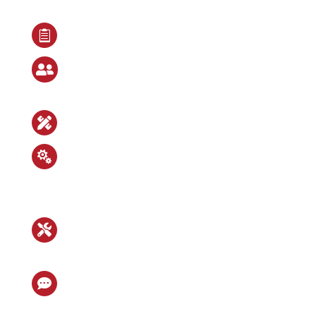

Detaillierte Projektberatung

Kundenorientiertes Kick-Off
Meeting

Hausinternes Konstruktionsbüro

Intensive Verzahnung zwischen der
mechanischen und elektrischen
Konstruktion

hohe Wertschöpfungskette mit
interner Fertigung und Montage

Enger Austausch mit unserer und
kundenseitiger Logistik