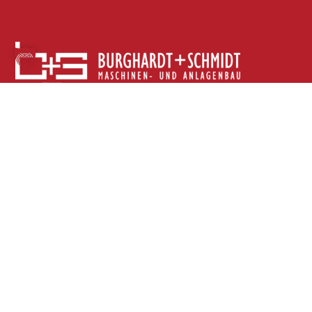
Ihr Partner für Maschinen und Anlagen zum
Schneiden und Richten von dünnen und
empfindlichen Metallbändern mit dem
Qualitätssiegel „Made in Germany“. Dabei stehen
für uns Tradition, Präzision, Vielfalt und
Professionalität immer im Mittelpunkt und das seit
1945.