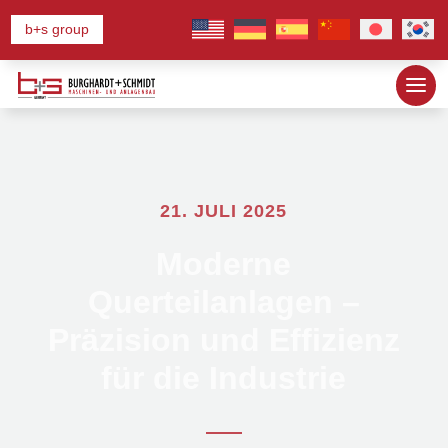
b+s group
21. JULI 2025
Moderne
Querteilanlagen –
Präzision und Effizienz
für die Industrie