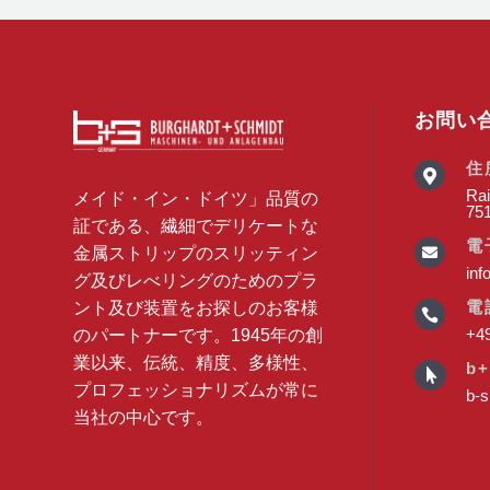
お問い
住

Rai
メイド・イン・ドイツ」品質の
75
証である、繊細でデリケートな
電
金属ストリップのスリッティン

inf
グ及びレべリングのためのプラ
電
ント及び装置をお探しのお客様

+49
のパートナーです。1945年の創
業以来、伝統、精度、多様性、
b+

プロフェッショナリズムが常に
b-s
当社の中心です。