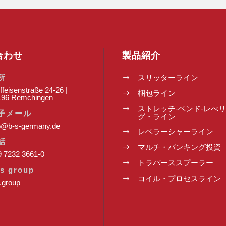
合わせ
製品紹介
所
スリッターライン
$
ffeisenstraße 24-26 |
梱包ライン
$
196 Remchingen
ストレッチ-ベンド-レべ
$
子メール
グ・ライン
o@b-s-germany.de
レベラーシャーライン
$
話
マルチ・バンキング投資
$
 7232 3661-0
トラバーススプーラー
$
s group
コイル・プロセスライン
$
.group