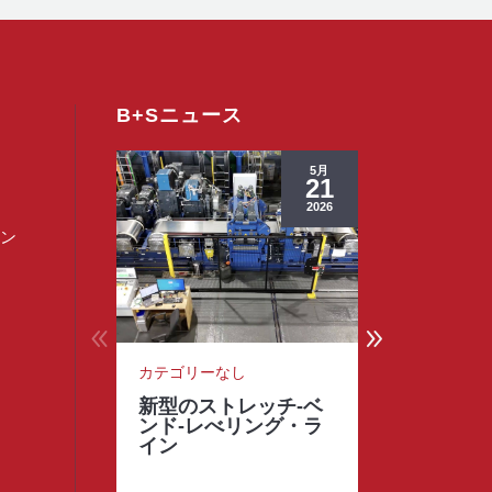
B+Sニュース
5月
21
2026
リン
カテゴリーなし
カテゴリー
新型のストレッチ-ベ
ハッピー
ンド-レべリング・ラ
ー！
イン