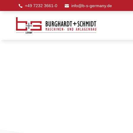
+49 7232 3661-0
info@b-s-germany.de

