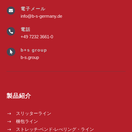
電子メール

info@b-s-germany.de
電話

+49 7232 3661-0
b+s group

b-s.group
製品紹介
スリッターライン
$
梱包ライン
$
ストレッチ-ベンド-レべリング・ライン
$