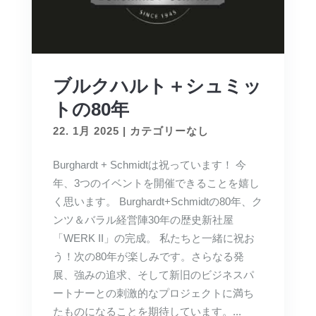
ブルクハルト＋シュミッ
トの80年
22. 1月 2025
|
カテゴリーなし
Burghardt + Schmidtは祝っています！ 今
年、3つのイベントを開催できることを嬉し
く思います。 Burghardt+Schmidtの80年、ク
ンツ＆バラル経営陣30年の歴史新社屋
「WERK II」の完成。 私たちと一緒に祝お
う！次の80年が楽しみです。さらなる発
展、強みの追求、そして新旧のビジネスパ
ートナーとの刺激的なプロジェクトに満ち
たものになることを期待しています。...