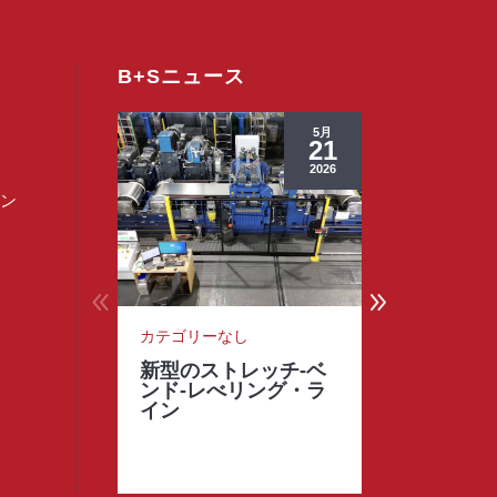
B+Sニュース
5月
21
2026
リン
カテゴリーなし
カテゴリー
新型のストレッチ-ベ
ハッピー
ンド-レべリング・ラ
ー！
イン