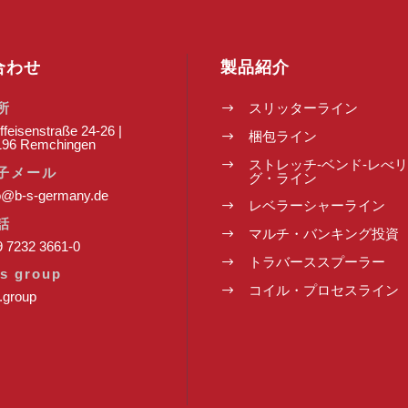
合わせ
製品紹介
所
スリッターライン
$
ffeisenstraße 24-26 |
梱包ライン
$
196 Remchingen
ストレッチ-ベンド-レべ
$
子メール
グ・ライン
o@b-s-germany.de
レベラーシャーライン
$
話
マルチ・バンキング投資
$
 7232 3661-0
トラバーススプーラー
$
s group
コイル・プロセスライン
$
.group