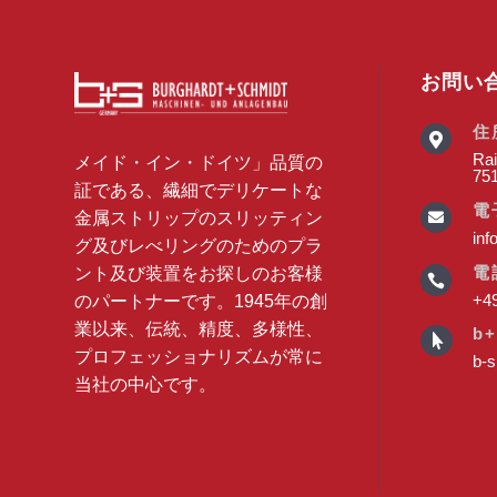
お問い
住

Rai
メイド・イン・ドイツ」品質の
75
証である、繊細でデリケートな
電
金属ストリップのスリッティン

inf
グ及びレべリングのためのプラ
電
ント及び装置をお探しのお客様

+49
のパートナーです。1945年の創
業以来、伝統、精度、多様性、
b+

プロフェッショナリズムが常に
b-s
当社の中心です。