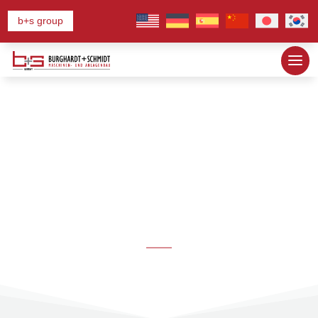
b+s group
単一機械および付
属品