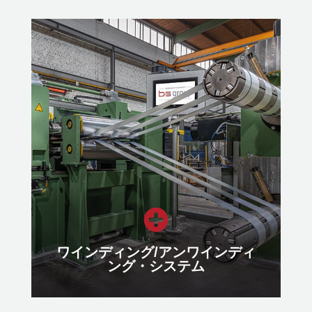
EPバリ測定装置
切断工程の品質管理のため、あらゆ
る材料に適したバリ測定
もっと見る

ワインディング/アンワインディ
ング・システム