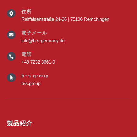
住所

Raiffeisenstraße 24-26 | 75196 Remchingen
電子メール

info@b-s-germany.de
電話

+49 7232 3661-0
b+s group

b-s.group
製品紹介