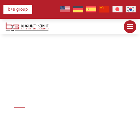
b+s group
スクラップ処理シス
テム