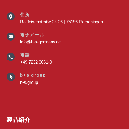
住所

Raiffeisenstraße 24-26 | 75196 Remchingen
電子メール

info@b-s-germany.de
電話

+49 7232 3661-0
b+s group

b-s.group
製品紹介