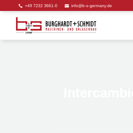
+49 7232 3661-0
info@b-s-germany.de


Intercamb