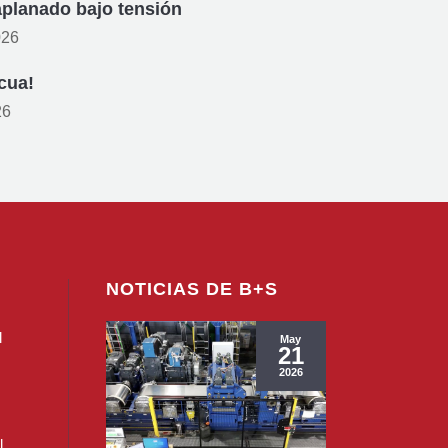
aplanado bajo tensión
026
cua!
26
NOTICIAS DE B+S
l
May
21
2026
l