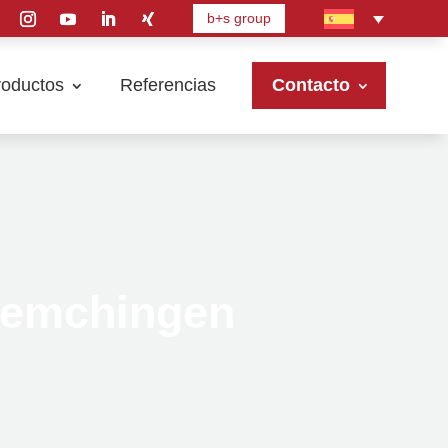
b+s group
roductos
Referencias
Contacto
Remchingen