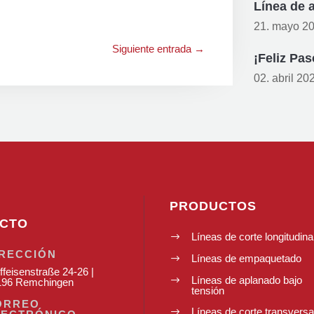
Línea de 
21. mayo 2
Siguiente entrada
→
¡Feliz Pas
02. abril 20
PRODUCTOS
CTO
Líneas de corte longitudina
$
IRECCIÓN
Líneas de empaquetado
$
ffeisenstraße 24-26 |
Líneas de aplanado bajo
$
196 Remchingen
tensión
ORREO
Líneas de corte transversa
$