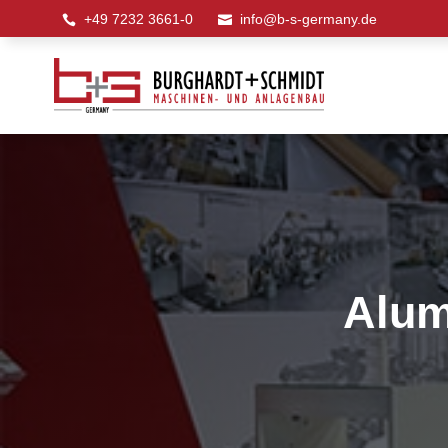
+49 7232 3661-0
info@b-s-germany.de


Alum