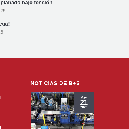
aplanado bajo tensión
026
cua!
26
NOTICIAS DE B+S
l
May
21
2026
l