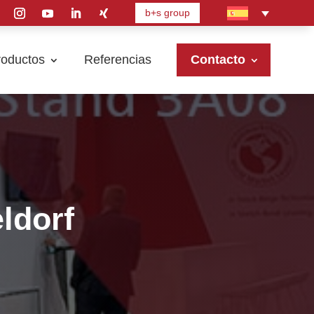
b+s group
roductos
Referencias
Contacto
ldorf