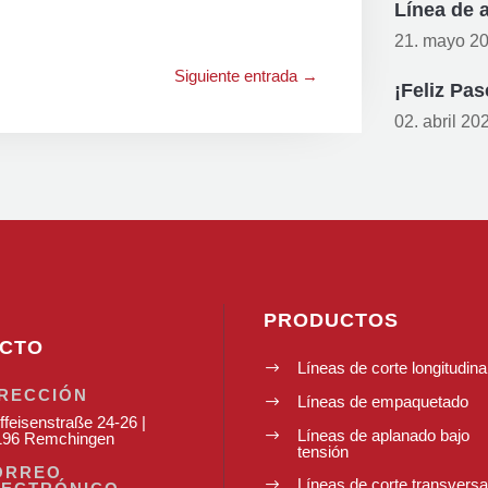
Línea de 
21. mayo 2
Siguiente entrada
→
¡Feliz Pas
02. abril 20
PRODUCTOS
CTO
Líneas de corte longitudina
$
IRECCIÓN
Líneas de empaquetado
$
ffeisenstraße 24-26 |
Líneas de aplanado bajo
$
196 Remchingen
tensión
ORREO
Líneas de corte transversa
$