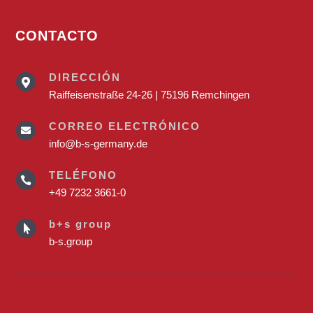
CONTACTO
DIRECCIÓN

Raiffeisenstraße 24-26 | 75196 Remchingen
CORREO ELECTRÓNICO

info@b-s-germany.de
TELÉFONO

+49 7232 3661-0
b+s group

b-s.group