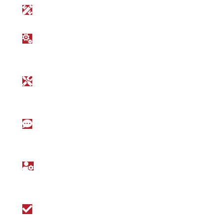

Oficina de diseño interno

Intenso encaje entre el diseño
mecánico y el eléctrico

Cadena de alto valor con producción y
montaje propios

Comunicación con nuestra logística y
la de nuestros clientes

Instalación y puesta en marcha en
exteriores con instaladores de b+s

Terminación con éxito del proyecto