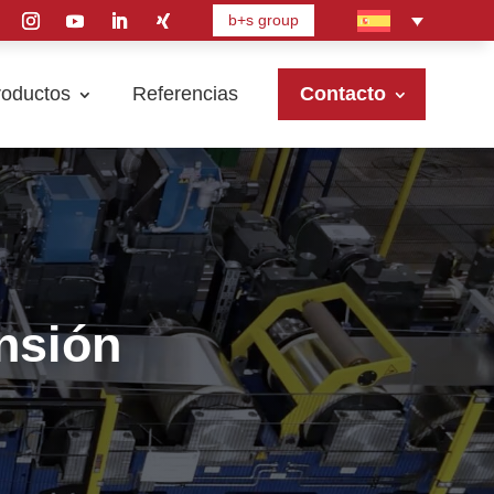
b+s group
roductos
Referencias
Contacto
nsión