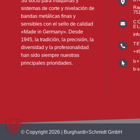
Su socio para máquinas y

Rai
sistemas de corte y nivelación de
75
bandas metálicas finas y
C
sensibles con el sello de calidad

E
«Made in Germany». Desde
inf
1945, la tradición, la precisión, la
T

diversidad y la profesionalidad
+49
han sido siempre nuestras
b+
principales prioridades.

b-s
© Copyright 2026 | Burghardt+Schmidt GmbH