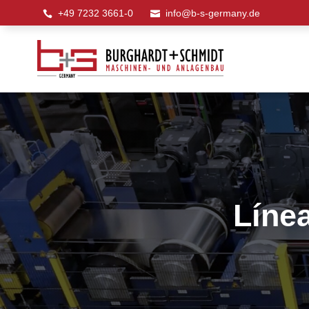
+49 7232 3661-0
info@b-s-germany.de


Líne