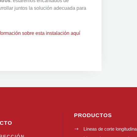
otros
: estaremos encantados de
rollar juntos la solución adecuada para
ormación sobre esta instalación aquí
PRODUCTOS
CTO
Líneas de corte longitudina
$
IRECCIÓN