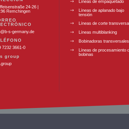
Líneas de empaquetado
$
ffeisenstraße 24-26 |
Líneas de aplanado bajo
$
196 Remchingen
tensión
ORREO
Líneas de corte transversa
$
LECTRÓNICO
o@b-s-germany.de
Líneas multiblanking
$
ELÉFONO
Bobinadoras transversale
$
 7232 3661-0
Líneas de procesamiento 
$
bobinas
s group
.group