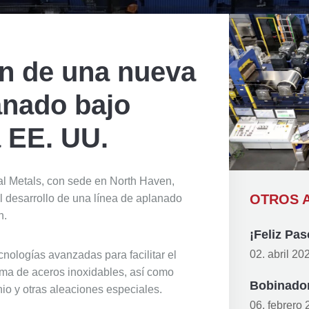
n de una nueva
anado bajo
a EE. UU.
al Metals, con sede en North Haven,
OTROS A
l desarrollo de una línea de aplanado
n.
¡Feliz Pas
02. abril 20
cnologías avanzadas para facilitar el
ma de aceros inoxidables, así como
Bobinador
nio y otras aleaciones especiales.
06. febrero