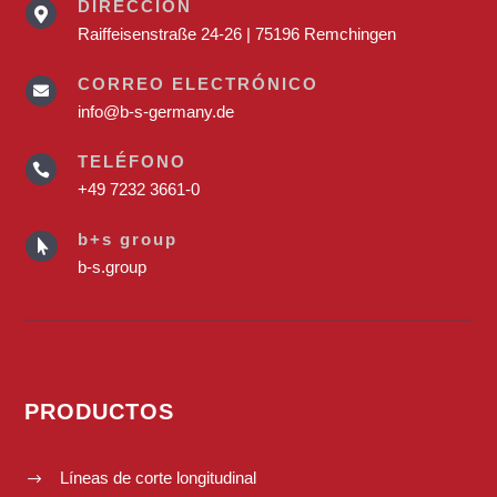
DIRECCIÓN

Raiffeisenstraße 24-26 | 75196 Remchingen
CORREO ELECTRÓNICO

info@b-s-germany.de
TELÉFONO

+49 7232 3661-0
b+s group

b-s.group
PRODUCTOS
Líneas de corte longitudinal
$