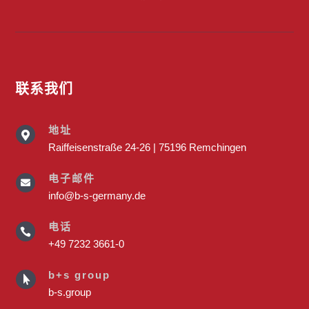
联系我们
地址

Raiffeisenstraße 24-26 | 75196 Remchingen
电子邮件

info@b-s-germany.de
电话

+49 7232 3661-0
b+s group

b-s.group