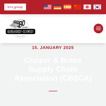
b+s group
15. JANUARY 2025
Copper & Brass
Supply Chain
Association (CBSCA)