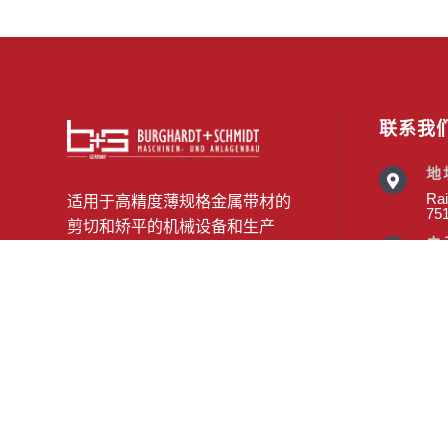
联系我
地

Rai
适用于高精度薄规格金属带材的
75
剪切和矫平的机械设备和生产
电
线。自 1945 年以来，传统、精

inf
度、多样性和专业性始终是我们
电
的核心竞争力。

+49
b+

b-s