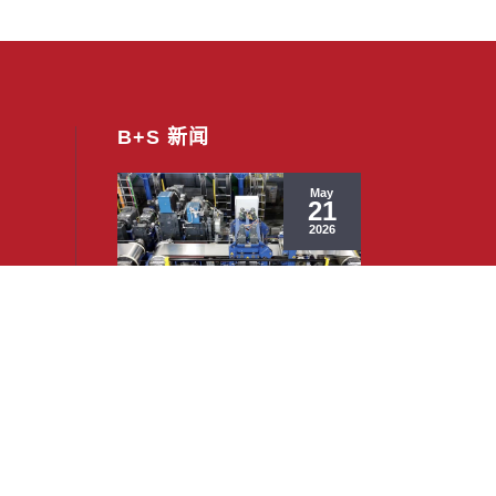
B+S 新闻
May
21
2026
一般情况
一般情况
新型拉弯矫直生产线
复活节快