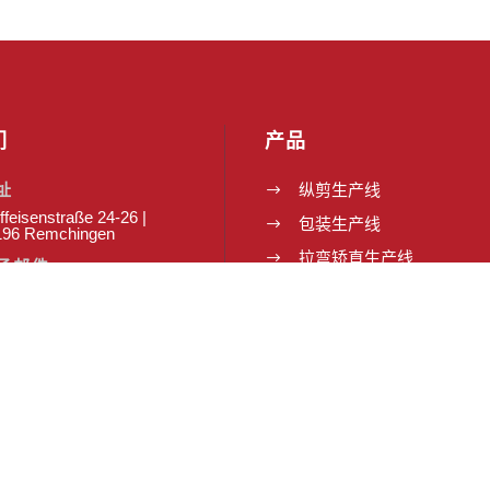
们
产品
址
纵剪生产线
$
ffeisenstraße 24-26 |
包装生产线
$
196 Remchingen
拉弯矫直生产线
$
子邮件
横切生产线
$
o@b-s-germany.de
多轨模切生产线
$
话
 7232 3661-0
排线机
$
s group
料卷处理生产线
$
.group