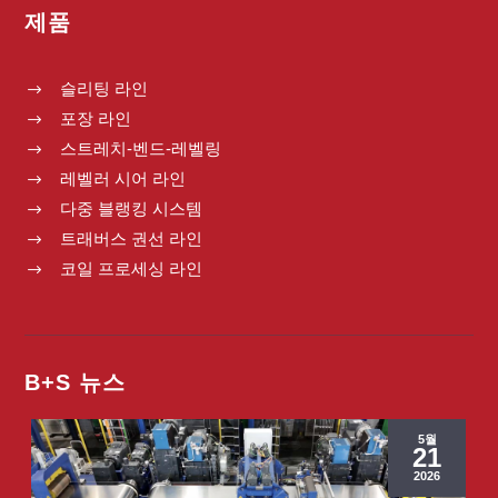
제품
슬리팅 라인
$
포장 라인
$
스트레치-벤드-레벨링
$
레벨러 시어 라인
$
다중 블랭킹 시스템
$
트래버스 권선 라인
$
코일 프로세싱 라인
$
B+S 뉴스
5월
21
2026