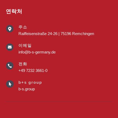
연락처
주소

Raiffeisenstraße 24-26 | 75196 Remchingen
이메일

info@b-s-germany.de
전화

+49 7232 3661-0
b+s group

b-s.group