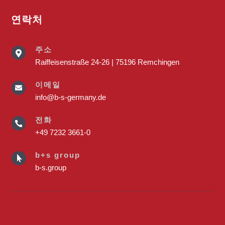
연락처
주소

Raiffeisenstraße 24-26 | 75196 Remchingen
이메일

info@b-s-germany.de
전화

+49 7232 3661-0
b+s group

b-s.group