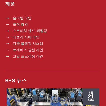
제품
슬리팅 라인
$
포장 라인
$
스트레치-벤드-레벨링
$
레벨러 시어 라인
$
다중 블랭킹 시스템
$
트래버스 권선 라인
$
코일 프로세싱 라인
$
B+S 뉴스
5월
21
2026