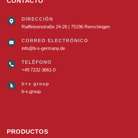
CONTACTO
DIRECCIÓN

Raiffeisenstraße 24-26 | 75196 Remchingen
CORREO ELECTRÓNICO

info@b-s-germany.de
TELÉFONO

+49 7232 3661-0
b+s group

b-s.group
PRODUCTOS