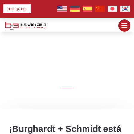
b+s group
80 años
¡Burghardt + Schmidt está