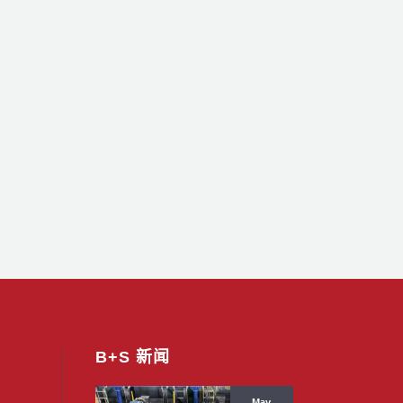
B+S 新闻
May