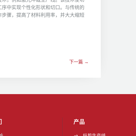
工序中实现个性化形状和切口。与传统的
作步骤，提高了材料利用率，并大大缩短
下一篇
→
们
产品
址
纵剪生产线
$