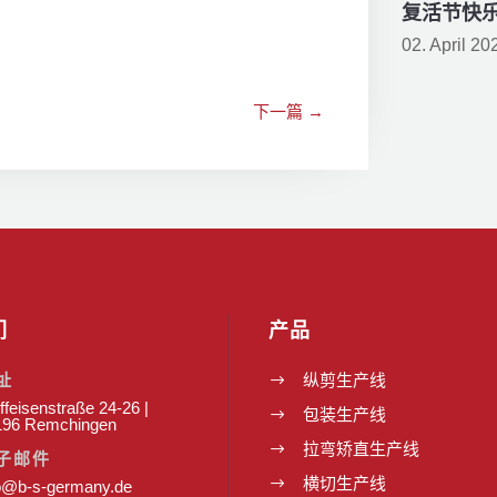
复活节快
02. April 20
下一篇
→
们
产品
址
纵剪生产线
$
ffeisenstraße 24-26 |
包装生产线
$
196 Remchingen
拉弯矫直生产线
$
子邮件
横切生产线
$
o@b-s-germany.de