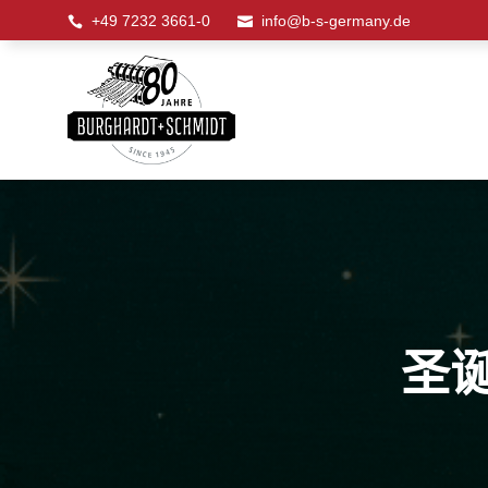
+49 7232 3661-0
info@b-s-germany.de


圣诞