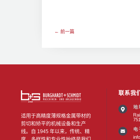
←
前一篇
联系我
地

Rai
适用于高精度薄规格金属带材的
75
剪切和矫平的机械设备和生产
电
线。自 1945 年以来，传统、精

inf
度、多样性和专业性始终是我们