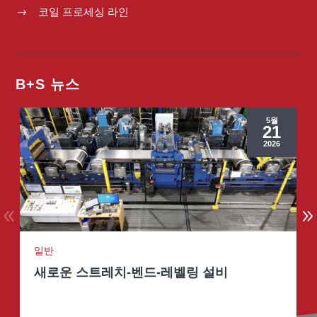
코일 프로세싱 라인
$
B+S 뉴스
5월
21
2026
일반
새로운 스트레치-벤드-레벨링 설비