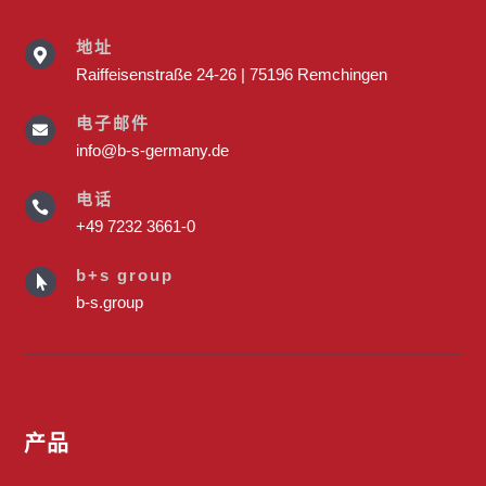
地址

Raiffeisenstraße 24-26 | 75196 Remchingen
电子邮件

info@b-s-germany.de
电话

+49 7232 3661-0
b+s group

b-s.group
产品