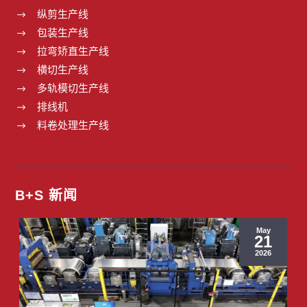
纵剪生产线
$
包装生产线
$
拉弯矫直生产线
$
横切生产线
$
多轨模切生产线
$
排线机
$
料卷处理生产线
$
B+S 新闻
May
21
2026